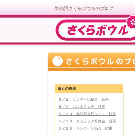
気仙沼さくらボウルのブログ
最近の投稿
６／２ サンデー記録会 結果
６／２ おはよう大会 結果
５／３０ 丸和杯最終シフト 結果
５／２８ クラシック月例会 結果
５／２６ サンデー記録会 結果