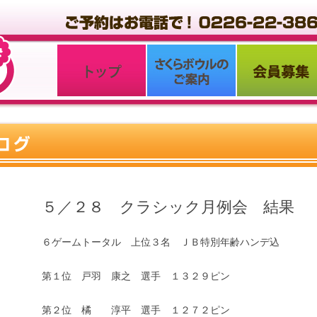
５／２８ クラシック月例会 結果
６ゲームトータル 上位３名 ＪＢ特別年齢ハンデ込
第１位 戸羽 康之 選手 １３２９ピン
第２位 橘 淳平 選手 １２７２ピン