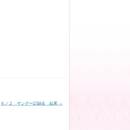
６／２ サンデー記録会 結果
→