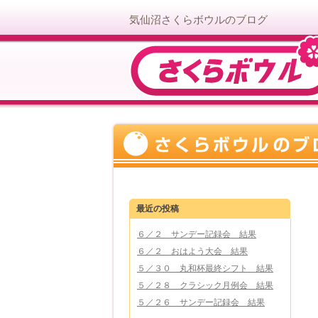
気仙沼さくらボウルのブログ
最近の投稿
６／２ サンデー記録会 結果
６／２ おはよう大会 結果
５／３０ 丸和杯最終シフト 結果
５／２８ クラシック月例会 結果
５／２６ サンデー記録会 結果