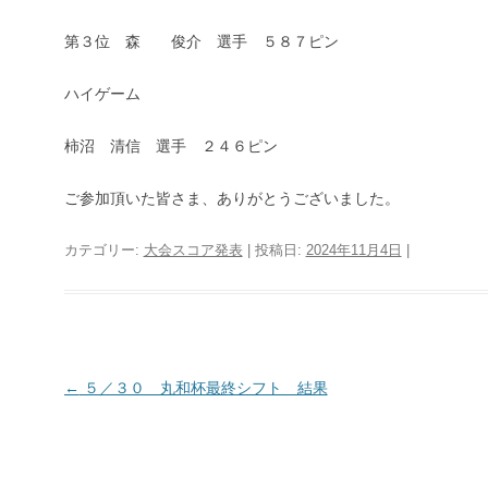
第３位 森 俊介 選手 ５８７ピン
ハイゲーム
柿沼 清信 選手 ２４６ピン
ご参加頂いた皆さま、ありがとうございました。
カテゴリー:
大会スコア発表
| 投稿日:
2024年11月4日
|
投稿ナビゲーション
←
５／３０ 丸和杯最終シフト 結果