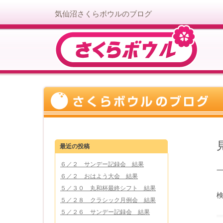
気仙沼さくらボウルのブログ
最近の投稿
６／２ サンデー記録会 結果
６／２ おはよう大会 結果
５／３０ 丸和杯最終シフト 結果
検
５／２８ クラシック月例会 結果
５／２６ サンデー記録会 結果