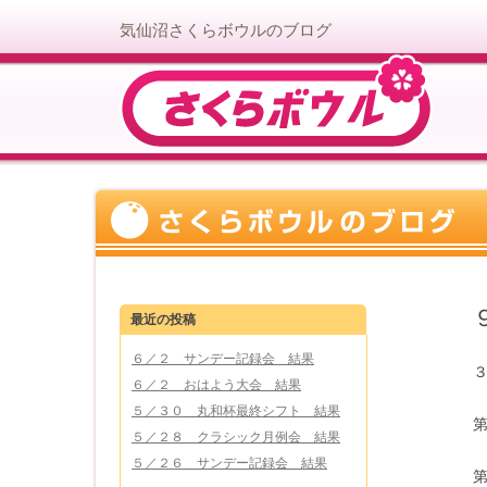
気仙沼さくらボウルのブログ
最近の投稿
６／２ サンデー記録会 結果
６／２ おはよう大会 結果
５／３０ 丸和杯最終シフト 結果
５／２８ クラシック月例会 結果
５／２６ サンデー記録会 結果