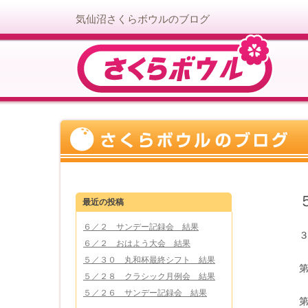
気仙沼さくらボウルのブログ
最近の投稿
６／２ サンデー記録会 結果
６／２ おはよう大会 結果
５／３０ 丸和杯最終シフト 結果
５／２８ クラシック月例会 結果
５／２６ サンデー記録会 結果